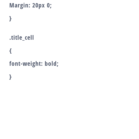
Margin: 20px 0;
}
.title_cell
{
font-weight: bold;
}