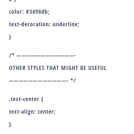
color: #3498db;
text-decoration: underline;
}
/* ————————————-
OTHER STYLES THAT MIGHT BE USEFUL
————————————- */
.text-center {
text-align: center;
}