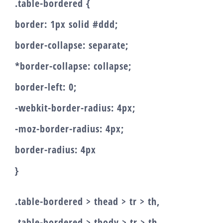
.table-bordered {
border: 1px solid #ddd;
border-collapse: separate;
*border-collapse: collapse;
border-left: 0;
-webkit-border-radius: 4px;
-moz-border-radius: 4px;
border-radius: 4px
}
.table-bordered > thead > tr > th,
.table-bordered > tbody > tr > th,