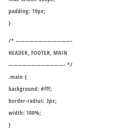
padding: 10px;
}
/* ————————————-
HEADER, FOOTER, MAIN
————————————- */
.main {
background: #fff;
border-radius: 3px;
width: 100%;
}