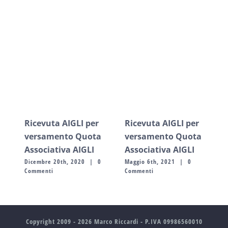
Post correlati
Ricevuta AIGLI per
Ricevuta AIGLI per
Ric
versamento Quota
versamento Quota
ve
Associativa AIGLI
Associativa AIGLI
Ass
Dicembre 20th, 2020
|
0
Maggio 6th, 2021
|
0
Dic
Commenti
Commenti
Com
Copyright 2009 -
2026 Marco Riccardi - P.IVA 09986560010