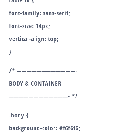
table td {
font-family: sans-serif;
font-size: 14px;
vertical-align: top;
}
/* ————————————-
BODY & CONTAINER
————————————- */
.body {
background-color: #f6f6f6;