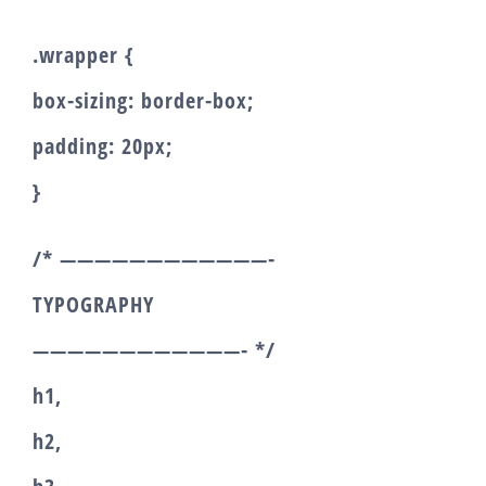
.wrapper {
box-sizing: border-box;
padding: 20px;
}
/* ————————————-
TYPOGRAPHY
————————————- */
h1,
h2,