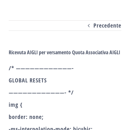
Salta
al
Precedente
contenuto
Ricevuta AIGLI per versamento Quota Associativa AIGLI
/* ————————————-
GLOBAL RESETS
————————————- */
img {
border: none;
-ms-interpolation-mode: bicubic;