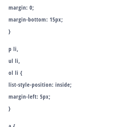
margin: 0;
margin-bottom: 15px;
}
p li,
ul li,
ol li {
list-style-position: inside;
margin-left: 5px;
}
a {