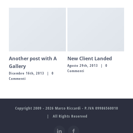
Another post with A
New Client Landed
A V
Gallery
Agosto 29th, 2013
|
0
Genn
Commenti
Com
Dicembre 16th, 2013
|
0
Commenti
Copyright 2009 -
2026 Marco Riccardi - P.IVA 09986560010
| All Rights Reserved